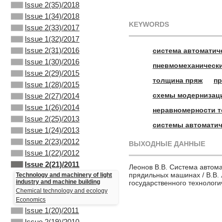
Issue 2(35)/2018
Issue 1(34)/2018
KEYWORDS
Issue 2(33)/2017
Issue 1(32)/2017
Issue 2(31)/2016
система автоматич
Issue 1(30)/2016
пневмомеханическ
Issue 2(29)/2015
толщина пряж
п
Issue 1(28)/2015
схемы модернизац
Issue 2(27)/2014
Issue 1(26)/2014
неравномерности 
Issue 2(25)/2013
системы автоматич
Issue 1(24)/2013
Issue 2(23)/2012
ВЫХОДНЫЕ ДАННЫЕ
Issue 1(22)/2012
Issue 2(21)/2011
Леонов В.В. Система автом
прядильных машинах / В.В. Л
Technology and machinery of light
industry and machine building
государственного технолог
Chemical technology and ecology
Economics
Issue 1(20)/2011
Issue 2(19)/2010