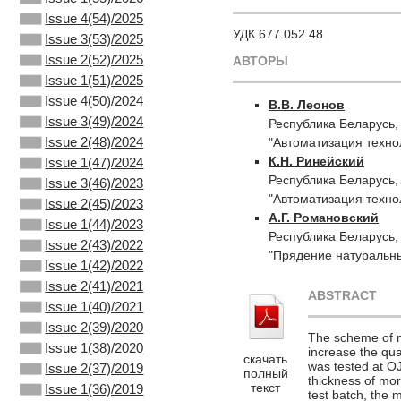
Issue 4(54)/2025
УДК 677.052.48
Issue 3(53)/2025
Issue 2(52)/2025
АВТОРЫ
Issue 1(51)/2025
Issue 4(50)/2024
В.В. Леонов
Issue 3(49)/2024
Республика Беларусь,
Issue 2(48)/2024
"Автоматизация техно
К.Н. Ринейский
Issue 1(47)/2024
Республика Беларусь,
Issue 3(46)/2023
"Автоматизация техно
Issue 2(45)/2023
А.Г. Романовский
Issue 1(44)/2023
Республика Беларусь,
Issue 2(43)/2022
"Прядение натуральны
Issue 1(42)/2022
Issue 2(41)/2021
ABSTRACT
Issue 1(40)/2021
Issue 2(39)/2020
The scheme of m
Issue 1(38)/2020
increase the qual
скачать
was tested at O
Issue 2(37)/2019
полный
thickness of mor
текст
Issue 1(36)/2019
test batch, the m