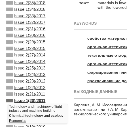
Issue 2(35)/2018
текст
materials is inve
with the lowered 
Issue 1(34)/2018
Issue 2(33)/2017
Issue 1(32)/2017
KEYWORDS
Issue 2(31)/2016
Issue 1(30)/2016
свойства материа
Issue 2(29)/2015
органо-синтетичес
Issue 1(28)/2015
Issue 2(27)/2014
текстильные отхо
Issue 1(26)/2014
органо-синтетичес
Issue 2(25)/2013
формирование пли
Issue 1(24)/2013
проклеивающие до
Issue 2(23)/2012
Issue 1(22)/2012
ВЫХОДНЫЕ ДАННЫЕ
Issue 2(21)/2011
Issue 1(20)/2011
Карпеня, А. М. Исследован
Technology and machinery of light
волокнистых плит / А. М. Ка
industry and machine building
технологического университе
Chemical technology and ecology
Economics
Issue 2(19)/2010