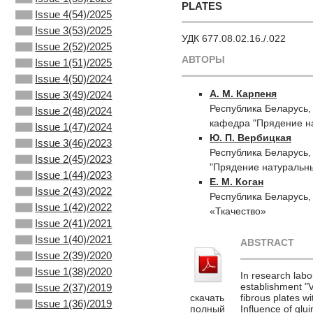
PLATES
Issue 4(54)/2025
Issue 3(53)/2025
УДК 677.08.02.16./.022
Issue 2(52)/2025
АВТОРЫ
Issue 1(51)/2025
Issue 4(50)/2024
А. М. Карпеня
Issue 3(49)/2024
Республика Беларусь,
Issue 2(48)/2024
кафедра "Прядение на
Issue 1(47)/2024
Ю. П. Вербицкая
Issue 3(46)/2023
Республика Беларусь,
Issue 2(45)/2023
"Прядение натуральны
Issue 1(44)/2023
Е. М. Коган
Issue 2(43)/2022
Республика Беларусь,
Issue 1(42)/2022
«Ткачество»
Issue 2(41)/2021
Issue 1(40)/2021
ABSTRACT
Issue 2(39)/2020
Issue 1(38)/2020
In research labo
establishment "V
Issue 2(37)/2019
скачать
fibrous plates w
Issue 1(36)/2019
полный
Influence of glu