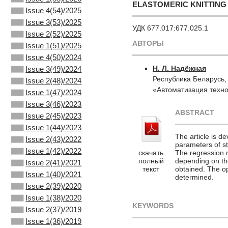
ELASTOMERIC KNITTING
Issue 4(54)/2025
Issue 3(53)/2025
УДК 677.017:677.025.1
Issue 2(52)/2025
АВТОРЫ
Issue 1(51)/2025
Issue 4(50)/2024
Н. Л. Надёжная
Issue 3(49)/2024
Республика Беларусь,
Issue 2(48)/2024
«Автоматизация техно
Issue 1(47)/2024
Issue 3(46)/2023
ABSTRACT
Issue 2(45)/2023
Issue 1(44)/2023
The article is d
Issue 2(43)/2022
parameters of st
Issue 1(42)/2022
скачать
The regression mo
полный
depending on the
Issue 2(41)/2021
текст
obtained. The opt
Issue 1(40)/2021
determined.
Issue 2(39)/2020
Issue 1(38)/2020
KEYWORDS
Issue 2(37)/2019
Issue 1(36)/2019