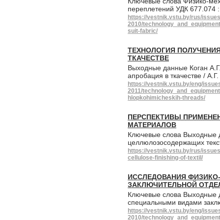
Ключевые слова Физико-мех
переплетений УДК 677.074 : 
https://vestnik.vstu.by/rus/issue
2010/technology_and_equipment_
suit-fabric/
ТЕХНОЛОГИЯ ПОЛУЧЕНИЯ
ТКАЧЕСТВЕ
Выходные данные Коган А.Г
апробация в ткачестве / А.Г.
https://vestnik.vstu.by/eng/issue
2011/technology_and_equipment_
hlopkohimicheskih-threads/
ПЕРСПЕКТИВЫ ПРИМЕНЕ
МАТЕРИАЛОВ
Ключевые слова Выходные 
целлюлозосодержащих текст
https://vestnik.vstu.by/rus/iss
cellulose-finishing-of-textil/
ИССЛЕДОВАНИЯ ФИЗИКО
ЗАКЛЮЧИТЕЛЬНОЙ ОТДЕ
Ключевые слова Выходные д
специальными видами заключ
https://vestnik.vstu.by/eng/issue
2010/technology_and_equipment_