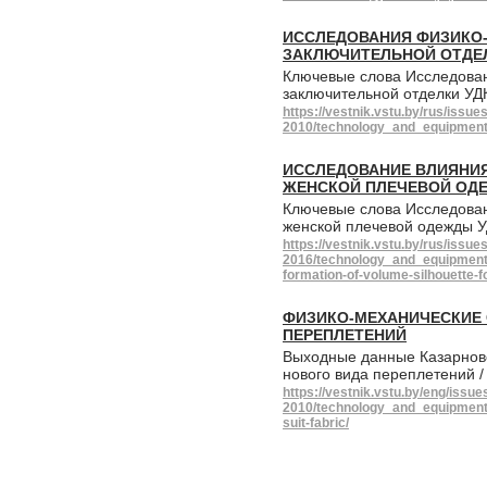
ИССЛЕДОВАНИЯ ФИЗИКО
ЗАКЛЮЧИТЕЛЬНОЙ ОТДЕ
Ключевые слова Исследован
заключительной отделки УДК
https://vestnik.vstu.by/rus/issue
2010/technology_and_equipment_
ИССЛЕДОВАНИЕ ВЛИЯНИ
ЖЕНСКОЙ ПЛЕЧЕВОЙ ОД
Ключевые слова Исследован
женской плечевой одежды У
https://vestnik.vstu.by/rus/issue
2016/technology_and_equipment_f
formation-of-volume-silhouette-
ФИЗИКО-МЕХАНИЧЕСКИЕ
ПЕРЕПЛЕТЕНИЙ
Выходные данные Казарновс
нового вида переплетений / 
https://vestnik.vstu.by/eng/issue
2010/technology_and_equipment_
suit-fabric/