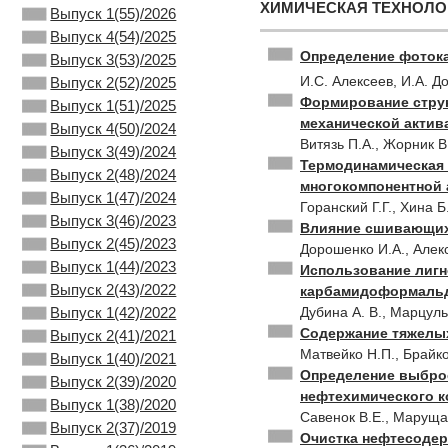
ХИМИЧЕСКАЯ ТЕХНОЛО
Выпуск 1(55)/2026
Выпуск 4(54)/2025
Определение фотока
Выпуск 3(53)/2025
И.С. Алексеев, И.А. 
Выпуск 2(52)/2025
Формирование струк
Выпуск 1(51)/2025
механической актив
Выпуск 4(50)/2024
Витязь П.А., Жорник В.
Выпуск 3(49)/2024
Термодинамическая 
Выпуск 2(48)/2024
многокомпонентной
Выпуск 1(47)/2024
Горанский Г.Г., Хина Б
Выпуск 3(46)/2023
Влияние сшивающих 
Выпуск 2(45)/2023
Дорошенко И.А., Алек
Выпуск 1(44)/2023
Использование лигн
Выпуск 2(43)/2022
карбамидоформаль
Дубина А. В., Марцуль
Выпуск 1(42)/2022
Содержание тяжелых
Выпуск 2(41)/2021
Матвейко Н.П., Брайко
Выпуск 1(40)/2021
Определение выброс
Выпуск 2(39)/2020
нефтехимического к
Выпуск 1(38)/2020
Савенок В.Е., Маруща
Выпуск 2(37)/2019
Очистка нефтесоде