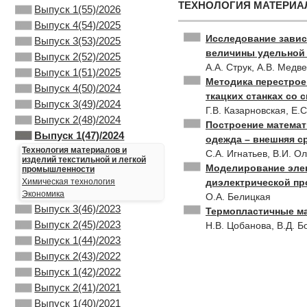
ТЕХНОЛОГИЯ МАТЕРИА
Выпуск 1(55)/2026
Выпуск 4(54)/2025
Исследование завис
Выпуск 3(53)/2025
величины удельной 
Выпуск 2(52)/2025
А.А. Струк, А.В. Медв
Выпуск 1(51)/2025
Методика перестрое
Выпуск 4(50)/2024
ткацких станках со
Выпуск 3(49)/2024
Г.В. Казарновская, Е.
Выпуск 2(48)/2024
Построение математ
Выпуск 1(47)/2024
одежда – внешняя с
Технология материалов и
С.А. Игнатьев, В.И. О
изделий текстильной и легкой
Моделирование элек
промышленности
диэлектрической п
Химическая технология
Экономика
О.А. Белицкая
Выпуск 3(46)/2023
Термопластичные ма
Выпуск 2(45)/2023
Н.В. Цобанова, В.Д. Б
Выпуск 1(44)/2023
Выпуск 2(43)/2022
Выпуск 1(42)/2022
Выпуск 2(41)/2021
Выпуск 1(40)/2021