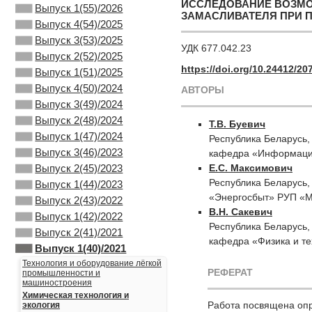
ИССЛЕДОВАНИЕ ВОЗМО
Выпуск 1(55)/2026
ЗАМАСЛИВАТЕЛЯ ПРИ 
Выпуск 4(54)/2025
Выпуск 3(53)/2025
УДК 677.042.23
Выпуск 2(52)/2025
https://doi.org/10.24412/2
Выпуск 1(51)/2025
Выпуск 4(50)/2024
АВТОРЫ
Выпуск 3(49)/2024
Выпуск 2(48)/2024
Т.В. Буевич
Выпуск 1(47)/2024
Республика Беларусь,
Выпуск 3(46)/2023
кафедра «Информацио
Е.С. Максимович
Выпуск 2(45)/2023
Республика Беларусь,
Выпуск 1(44)/2023
«Энергосбыт» РУП «М
Выпуск 2(43)/2022
В.Н. Сакевич
Выпуск 1(42)/2022
Республика Беларусь,
Выпуск 2(41)/2021
кафедра «Физика и т
Выпуск 1(40)/2021
Технология и оборудование лёгкой
РЕФЕРАТ
промышленности и
машиностроения
Химическая технология и
Работа посвящена оп
экология