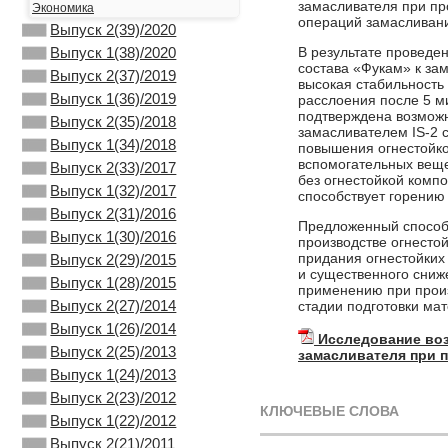
замасливателя при пр
Экономика
операций замасливани
Выпуск 2(39)/2020
В результате проведе
Выпуск 1(38)/2020
состава «Фукам» к за
Выпуск 2(37)/2019
высокая стабильность
Выпуск 1(36)/2019
расслоения после 5 м
подтверждена возможн
Выпуск 2(35)/2018
замасливателем IS-2 с
Выпуск 1(34)/2018
повышения огнестойко
вспомогательных веще
Выпуск 2(33)/2017
без огнестойкой компо
Выпуск 1(32)/2017
способствует горению 
Выпуск 2(31)/2016
Предложенный способ 
Выпуск 1(30)/2016
производстве огнестой
придания огнестойких
Выпуск 2(29)/2015
и существенного сниж
Выпуск 1(28)/2015
применению при произ
Выпуск 2(27)/2014
стадии подготовки ма
Выпуск 1(26)/2014
Исследование воз
Выпуск 2(25)/2013
замасливателя при 
Выпуск 1(24)/2013
Выпуск 2(23)/2012
КЛЮЧЕВЫЕ СЛОВА
Выпуск 1(22)/2012
Выпуск 2(21)/2011