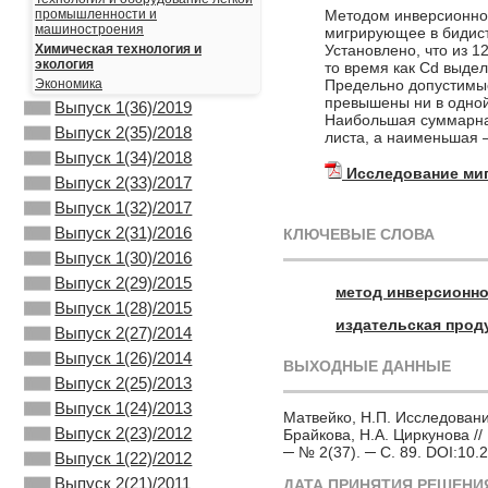
Методом инверсионной
промышленности и
машиностроения
мигрирующее в бидист
Установлено, что из 1
Химическая технология и
экология
то время как Cd выдел
Предельно допустимые
Экономика
превышены ни в одной
Выпуск 1(36)/2019
Наибольшая суммарная
Выпуск 2(35)/2018
листа, а наименьшая – 
Выпуск 1(34)/2018
Исследование ми
Выпуск 2(33)/2017
Выпуск 1(32)/2017
Выпуск 2(31)/2016
КЛЮЧЕВЫЕ СЛОВА
Выпуск 1(30)/2016
Выпуск 2(29)/2015
метод инверсионн
Выпуск 1(28)/2015
издательская прод
Выпуск 2(27)/2014
Выпуск 1(26)/2014
ВЫХОДНЫЕ ДАННЫЕ
Выпуск 2(25)/2013
Выпуск 1(24)/2013
Матвейко, Н.П. Исследовани
Выпуск 2(23)/2012
Брайкова, Н.А. Циркунова //
─ № 2(37). ─ С. 89. DOI:10
Выпуск 1(22)/2012
Выпуск 2(21)/2011
ДАТА ПРИНЯТИЯ РЕШЕНИЯ