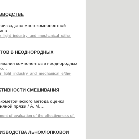
ИЗВОДСТВЕ
роизводстве многокомпонентной
чкина…
or_light_industry_and_mechanical_e/the-
ТОВ В НЕОДНОРОДНЫХ
ивания компонентов в неоднородных
ого…
or_light_industry_and_mechanical_e/the-
ЕКТИВНОСТИ СМЕШИВАНИЯ
ькометрического метода оценки
няной пряжи / А. М.…
t-of-evaluation-of-the-effectiveness-of-
ОИЗВОДСТВА ЛЬНОХЛОПКОВОЙ