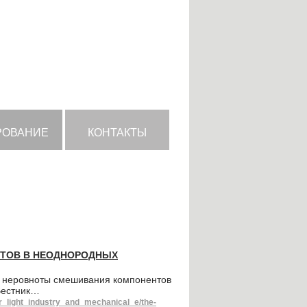
РОВАНИЕ
КОНТАКТЫ
ТОВ В НЕОДНОРОДНЫХ
 неровноты смешивания компонентов
 Вестник…
or_light_industry_and_mechanical_e/the-