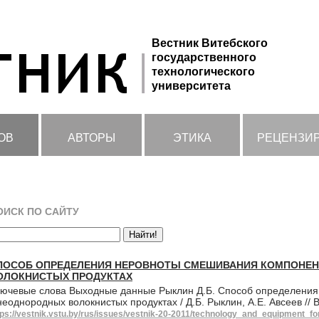
Вестник Витебского
государственного
технологического
университета
ОВ
АВТОРЫ
ЭТИКА
РЕЦЕНЗИ
ОИСК ПО САЙТУ
ПОСОБ ОПРЕДЕЛЕНИЯ НЕРОВНОТЫ СМЕШИВАНИЯ КОМПОНЕН
ОЛОКНИСТЫХ ПРОДУКТАХ
ючевые слова Выходные данные Рыклин Д.Б. Способ определения
неоднородных волокнистых продуктах / Д.Б. Рыклин, А.Е. Авсеев //
tps://vestnik.vstu.by/rus/issues/vestnik-20-2011/technology_and_equipment_f