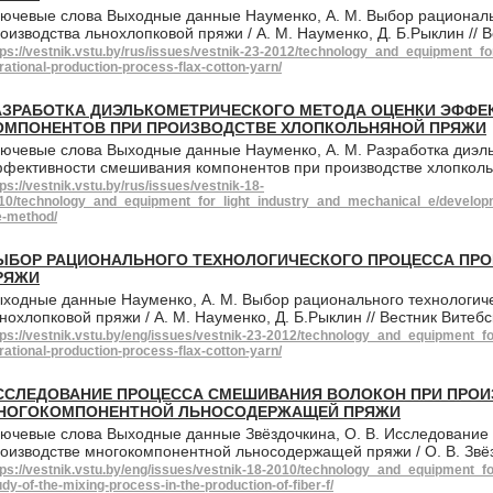
ючевые слова Выходные данные Науменко, А. М. Выбор рациональ
оизводства льнохлопковой пряжи / А. М. Науменко, Д. Б.Рыклин // 
tps://vestnik.vstu.by/rus/issues/vestnik-23-2012/technology_and_equipment_f
-rational-production-process-flax-cotton-yarn/
АЗРАБОТКА ДИЭЛЬКОМЕТРИЧЕСКОГО МЕТОДА ОЦЕНКИ ЭФФ
ОМПОНЕНТОВ ПРИ ПРОИЗВОДСТВЕ ХЛОПКОЛЬНЯНОЙ ПРЯЖИ
ючевые слова Выходные данные Науменко, А. М. Разработка диэл
фективности смешивания компонентов при производстве хлопколь
tps://vestnik.vstu.by/rus/issues/vestnik-18-
10/technology_and_equipment_for_light_industry_and_mechanical_e/developmen
e-method/
ЫБОР РАЦИОНАЛЬНОГО ТЕХНОЛОГИЧЕСКОГО ПРОЦЕССА ПР
РЯЖИ
ходные данные Науменко, А. М. Выбор рационального технологиче
нохлопковой пряжи / А. М. Науменко, Д. Б.Рыклин // Вестник Витеб
tps://vestnik.vstu.by/eng/issues/vestnik-23-2012/technology_and_equipment_f
-rational-production-process-flax-cotton-yarn/
ССЛЕДОВАНИЕ ПРОЦЕССА СМЕШИВАНИЯ ВОЛОКОН ПРИ ПРО
НОГОКОМПОНЕНТНОЙ ЛЬНОСОДЕРЖАЩЕЙ ПРЯЖИ
ючевые слова Выходные данные Звёздочкина, О. В. Исследование
оизводстве многокомпонентной льносодержащей пряжи / О. В. Звёз
tps://vestnik.vstu.by/eng/issues/vestnik-18-2010/technology_and_equipment_f
udy-of-the-mixing-process-in-the-production-of-fiber-f/