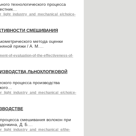
ного технологического процесса
Вестник…
or_light_industry_and_mechanical_e/choice-
ЕКТИВНОСТИ СМЕШИВАНИЯ
ькометрического метода оценки
няной пряжи / А. М.…
t-of-evaluation-of-the-effectiveness-of-
ОИЗВОДСТВА ЛЬНОХЛОПКОВОЙ
ского процесса производства
ского…
or_light_industry_and_mechanical_e/choice-
ИЗВОДСТВЕ
 процесса смешивания волокон при
дочкина, Д. Б.…
or_light_industry_and_mechanical_e/the-