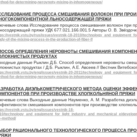
thod-for-determining-nerovnoty-mixing-in-inhomogeneous/
ССЛЕДОВАНИЕ ПРОЦЕССА СМЕШИВАНИЯ ВОЛОКОН ПРИ ПРО
НОГОКОМПОНЕНТНОЙ ЛЬНОСОДЕРЖАЩЕЙ ПРЯЖИ
ючевые слова Исследование процесса смешивания волокон при п
носодержащей пряжи УДК 677.021.166.001.5 Авторы О. В. Звёздо
tps://vestnik.vstu.by/rus/issues/vestnik-18-2010/technology_and_equipment_f
udy-of-the-mixing-process-in-the-production-of-fiber-f/
ПОСОБ ОПРЕДЕЛЕНИЯ НЕРОВНОТЫ СМЕШИВАНИЯ КОМПОНЕН
ОЛОКНИСТЫХ ПРОДУКТАХ
ходные данные Рыклин Д.Б. Способ определения неровноты смеш
локнистых продуктах / Д.Б. Рыклин, А.Е. Авсеев // Вестник Витебск
tps://vestnik.vstu.by/eng/issues/vestnik-20-2011/technology_and_equipment_f
thod-for-determining-nerovnoty-mixing-in-inhomogeneous/
АЗРАБОТКА ДИЭЛЬКОМЕТРИЧЕСКОГО МЕТОДА ОЦЕНКИ ЭФФ
ОМПОНЕНТОВ ПРИ ПРОИЗВОДСТВЕ ХЛОПКОЛЬНЯНОЙ ПРЯЖИ
ючевые слова Выходные данные Науменко, А. М. Разработка диэл
фективности смешивания компонентов при производстве хлопколь
tps://vestnik.vstu.by/eng/issues/vestnik-18-
10/technology_and_equipment_for_light_industry_and_mechanical_e/developmen
e-method/
ЫБОР РАЦИОНАЛЬНОГО ТЕХНОЛОГИЧЕСКОГО ПРОЦЕССА ПР
РЯЖИ