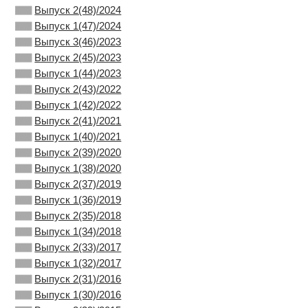
Выпуск 2(48)/2024
Выпуск 1(47)/2024
Выпуск 3(46)/2023
Выпуск 2(45)/2023
Выпуск 1(44)/2023
Выпуск 2(43)/2022
Выпуск 1(42)/2022
Выпуск 2(41)/2021
Выпуск 1(40)/2021
Выпуск 2(39)/2020
Выпуск 1(38)/2020
Выпуск 2(37)/2019
Выпуск 1(36)/2019
Выпуск 2(35)/2018
Выпуск 1(34)/2018
Выпуск 2(33)/2017
Выпуск 1(32)/2017
Выпуск 2(31)/2016
Выпуск 1(30)/2016