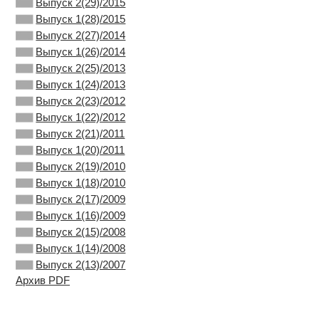
Выпуск 2(29)/2015
Выпуск 1(28)/2015
Выпуск 2(27)/2014
Выпуск 1(26)/2014
Выпуск 2(25)/2013
Выпуск 1(24)/2013
Выпуск 2(23)/2012
Выпуск 1(22)/2012
Выпуск 2(21)/2011
Выпуск 1(20)/2011
Выпуск 2(19)/2010
Выпуск 1(18)/2010
Выпуск 2(17)/2009
Выпуск 1(16)/2009
Выпуск 2(15)/2008
Выпуск 1(14)/2008
Выпуск 2(13)/2007
Архив PDF