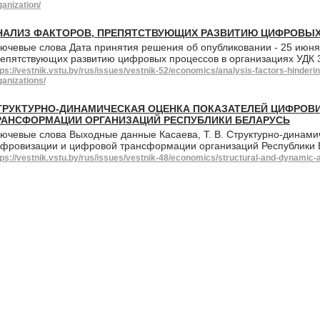
ganization/
НАЛИЗ ФАКТОРОВ, ПРЕПЯТСТВУЮЩИХ РАЗВИТИЮ ЦИФРОВЫХ
ючевые слова Дата принятия решения об опубликовании - 25 июня
епятствующих развитию цифровых процессов в организациях УДК 
tps://vestnik.vstu.by/rus/issues/vestnik-52/economics/analysis-factors-hinder
ganizations/
ТРУКТУРНО-ДИНАМИЧЕСКАЯ ОЦЕНКА ПОКАЗАТЕЛЕЙ ЦИФРОВ
РАНСФОРМАЦИИ ОРГАНИЗАЦИЙ РЕСПУБЛИКИ БЕЛАРУСЬ
ючевые слова Выходные данные Касаева, Т. В. Структурно-динами
фровизации и цифровой трансформации организаций Республики Бе
tps://vestnik.vstu.by/rus/issues/vestnik-48/economics/structural-and-dynamic-a