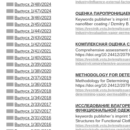
industry/influence-external-factor
Выпуск 2(48)/2024
Выпуск 1(47)/2024
ОЦЕНКА ПАРОПРОНИЦАЕ
Выпуск 3(46)/2023
Keywords publisher’s imprint 
nanofiber coating / Dzmitry B
Выпуск 2(45)/2023
https://vestnik.vstu.by/eng/issu
Выпуск 1(44)/2023
industry/evaluation-vapor-perme
Выпуск 2(43)/2022
Выпуск 1(42)/2022
КОМПЛЕКСНАЯ ОЦЕНКА 
Comprehensive assessment of 
Выпуск 2(41)/2021
https://doi.org/10.24412/20
Выпуск 1(40)/2021
https://vestnik.vstu.by/eng/issu
industry/comprehensive-assessm
Выпуск 2(39)/2020
Выпуск 1(38)/2020
METHODOLOGY FOR DETER
Выпуск 2(37)/2019
Methodology for Determining 
Выпуск 1(36)/2019
https://doi.org/10.24412/20
https://vestnik.vstu.by/eng/issu
Выпуск 2(35)/2018
determining-vapor-permeability-
Выпуск 1(34)/2018
Выпуск 2(33)/2017
ИССЛЕДОВАНИЕ ВЛАГОРЕ
ФУНКЦИОНАЛЬНОЙ ОДЕ
Выпуск 1(32)/2017
keywords publisher’s imprint 
Выпуск 2(31)/2016
Structures for Functional Clot
Выпуск 1(30)/2016
https://vestnik.vstu.by/eng/issu
industry/study-moisture-regulati