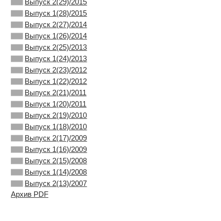
Выпуск 2(29)/2015
Выпуск 1(28)/2015
Выпуск 2(27)/2014
Выпуск 1(26)/2014
Выпуск 2(25)/2013
Выпуск 1(24)/2013
Выпуск 2(23)/2012
Выпуск 1(22)/2012
Выпуск 2(21)/2011
Выпуск 1(20)/2011
Выпуск 2(19)/2010
Выпуск 1(18)/2010
Выпуск 2(17)/2009
Выпуск 1(16)/2009
Выпуск 2(15)/2008
Выпуск 1(14)/2008
Выпуск 2(13)/2007
Архив PDF