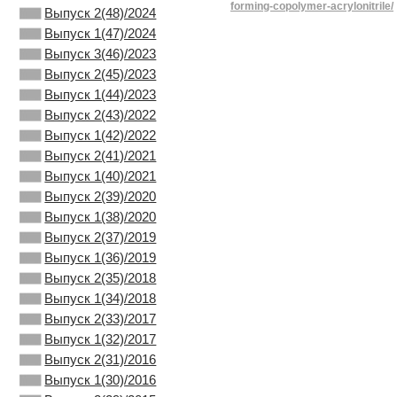
forming-copolymer-acrylonitrile/
Выпуск 2(48)/2024
Выпуск 1(47)/2024
Выпуск 3(46)/2023
Выпуск 2(45)/2023
Выпуск 1(44)/2023
Выпуск 2(43)/2022
Выпуск 1(42)/2022
Выпуск 2(41)/2021
Выпуск 1(40)/2021
Выпуск 2(39)/2020
Выпуск 1(38)/2020
Выпуск 2(37)/2019
Выпуск 1(36)/2019
Выпуск 2(35)/2018
Выпуск 1(34)/2018
Выпуск 2(33)/2017
Выпуск 1(32)/2017
Выпуск 2(31)/2016
Выпуск 1(30)/2016