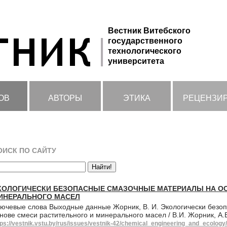
Вестник Витебского
государственного
технологического
университета
ОВ
АВТОРЫ
ЭТИКА
РЕЦЕНЗИ
ОИСК ПО САЙТУ
КОЛОГИЧЕСКИ БЕЗОПАСНЫЕ СМАЗОЧНЫЕ МАТЕРИАЛЫ НА ОС
ИНЕРАЛЬНОГО МАСЕЛ
ючевые слова Выходные данные Жорник, В. И. Экологически безо
нове смеси растительного и минерального масел / В.И. Жорник, А.
tps://vestnik.vstu.by/rus/issues/vestnik-42/chemical_engineering_and_ecology/