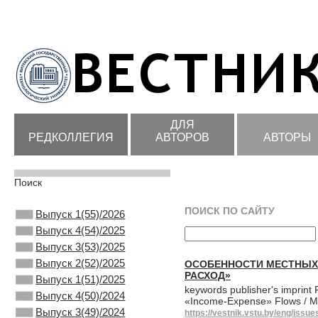
ДЛЯ
РЕДКОЛЛЕГИЯ
АВТОРОВ
АВТОРЫ
Поиск
ПОИСК ПО САЙТУ
Выпуск 1(55)/2026
Выпуск 4(54)/2025
Выпуск 3(53)/2025
Выпуск 2(52)/2025
ОСОБЕННОСТИ МЕСТНЫХ 
РАСХОД»
Выпуск 1(51)/2025
keywords publisher's imprint 
Выпуск 4(50)/2024
«Income-Expense» Flows / M. 
Выпуск 3(49)/2024
https://vestnik.vstu.by/eng/issu