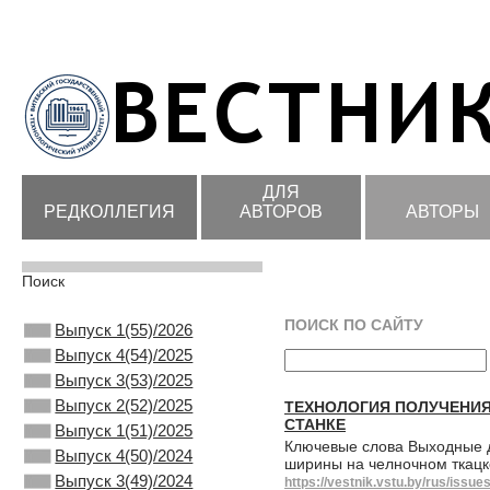
ДЛЯ
РЕДКОЛЛЕГИЯ
АВТОРОВ
АВТОРЫ
Поиск
ПОИСК ПО САЙТУ
Выпуск 1(55)/2026
Выпуск 4(54)/2025
Выпуск 3(53)/2025
Выпуск 2(52)/2025
ТЕХНОЛОГИЯ ПОЛУЧЕНИ
СТАНКЕ
Выпуск 1(51)/2025
Ключевые слова Выходные д
Выпуск 4(50)/2024
ширины на челночном ткацко
Выпуск 3(49)/2024
https://vestnik.vstu.by/rus/iss