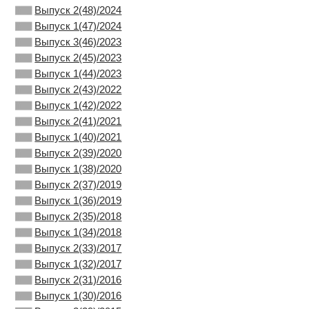
Выпуск 2(48)/2024
Выпуск 1(47)/2024
Выпуск 3(46)/2023
Выпуск 2(45)/2023
Выпуск 1(44)/2023
Выпуск 2(43)/2022
Выпуск 1(42)/2022
Выпуск 2(41)/2021
Выпуск 1(40)/2021
Выпуск 2(39)/2020
Выпуск 1(38)/2020
Выпуск 2(37)/2019
Выпуск 1(36)/2019
Выпуск 2(35)/2018
Выпуск 1(34)/2018
Выпуск 2(33)/2017
Выпуск 1(32)/2017
Выпуск 2(31)/2016
Выпуск 1(30)/2016