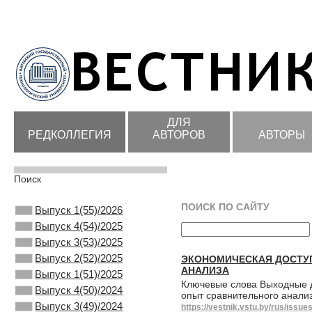
ДЛЯ
РЕДКОЛЛЕГИЯ
АВТОРОВ
АВТОРЫ
Поиск
ПОИСК ПО САЙТУ
Выпуск 1(55)/2026
Выпуск 4(54)/2025
Выпуск 3(53)/2025
Выпуск 2(52)/2025
ЭКОНОМИЧЕСКАЯ ДОСТУП
АНАЛИЗА
Выпуск 1(51)/2025
Ключевые слова Выходные д
Выпуск 4(50)/2024
опыт сравнительного анализ
Выпуск 3(49)/2024
https://vestnik.vstu.by/rus/issue