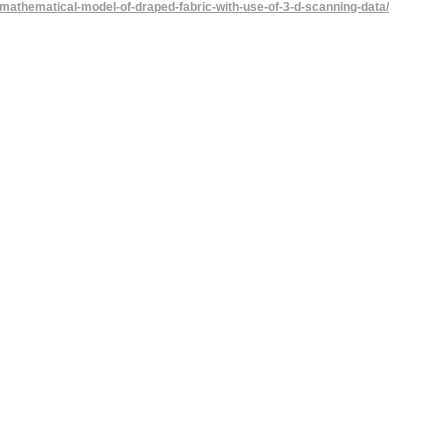
-mathematical-model-of-draped-fabric-with-use-of-3-d-scanning-data/