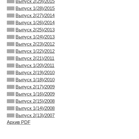
Выпуск 2(29)/2015
Выпуск 1(28)/2015
Выпуск 2(27)/2014
Выпуск 1(26)/2014
Выпуск 2(25)/2013
Выпуск 1(24)/2013
Выпуск 2(23)/2012
Выпуск 1(22)/2012
Выпуск 2(21)/2011
Выпуск 1(20)/2011
Выпуск 2(19)/2010
Выпуск 1(18)/2010
Выпуск 2(17)/2009
Выпуск 1(16)/2009
Выпуск 2(15)/2008
Выпуск 1(14)/2008
Выпуск 2(13)/2007
Архив PDF