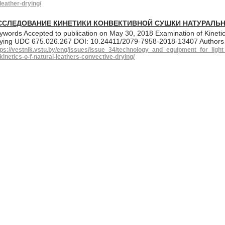
-leather-drying/
ССЛЕДОВАНИЕ КИНЕТИКИ КОНВЕКТИВНОЙ СУШКИ НАТУРАЛЬ
ywords Accepted to publication on May 30, 2018 Examination of Kinetic
ying UDC 675.026.267 DOI: 10.24411/2079-7958-2018-13407 Author
tps://vestnik.vstu.by/eng/issues/issue_34/technology_and_equipment_for_lig
-kinetics-o-f-natural-leathers-convective-drying/