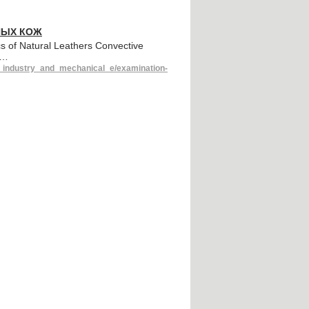
НЫХ КОЖ
s of Natural Leathers Convective
s…
ht_industry_and_mechanical_e/examination-