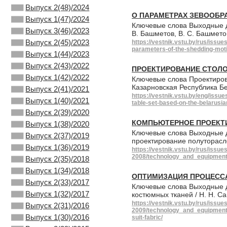
Выпуск 2(48)/2024
О ПАРАМЕТРАХ ЗЕВООБР
Выпуск 1(47)/2024
Ключевые слова Выходные да
Выпуск 3(46)/2023
В. Башметов, В. С. Башмето
Выпуск 2(45)/2023
https://vestnik.vstu.by/rus/iss
parameters-of-the-shedding-mot
Выпуск 1(44)/2023
Выпуск 2(43)/2022
ПРОЕКТИРОВАНИЕ СТОЛ
Выпуск 1(42)/2022
Ключевые слова Проектирова
Казарновская Республика Б
Выпуск 2(41)/2021
https://vestnik.vstu.by/eng/iss
Выпуск 1(40)/2021
table-set-based-on-the-belarusia
Выпуск 2(39)/2020
КОМПЬЮТЕРНОЕ ПРОЕКТ
Выпуск 1(38)/2020
Ключевые слова Выходные д
Выпуск 2(37)/2019
проектирование полуторасло
Выпуск 1(36)/2019
https://vestnik.vstu.by/rus/issue
2008/technology_and_equipment_
Выпуск 2(35)/2018
Выпуск 1(34)/2018
ОПТИМИЗАЦИЯ ПРОЦЕСС
Выпуск 2(33)/2017
Ключевые слова Выходные д
Выпуск 1(32)/2017
костюмных тканей / Н. Н. Са
https://vestnik.vstu.by/rus/issue
Выпуск 2(31)/2016
2009/technology_and_equipment_f
Выпуск 1(30)/2016
suit-fabric/