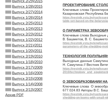
Выпуск 2(29)/2015
ПРОЕКТИРОВАНИЕ СТОЛ
Выпуск 1(28)/2015
Ключевые слова Проектирова
Выпуск 2(27)/2014
Казарновская Республика Б
Выпуск 1(26)/2014
https://vestnik.vstu.by/rus/iss
table-set-based-on-the-belarusia
Выпуск 2(25)/2013
Выпуск 1(24)/2013
О ПАРАМЕТРАХ ЗЕВООБР
Выпуск 2(23)/2012
Ключевые слова Выходные да
В. Башметов, В. С. Башмето
Выпуск 1(22)/2012
https://vestnik.vstu.by/eng/iss
Выпуск 2(21)/2011
parameters-of-the-shedding-mot
Выпуск 1(20)/2011
ТЕХНОЛОГИЯ ПОЛУЛЬНЯ
Выпуск 2(19)/2010
Выходные данные Самутина,
Выпуск 1(18)/2010
Н. Самутина // Вестник Вит
Выпуск 2(17)/2009
https://vestnik.vstu.by/eng/issue
2010/technology_and_equipment_
Выпуск 1(16)/2009
Выпуск 2(15)/2008
О ЗЕВООБРАЗОВАНИИ НА
Выпуск 1(14)/2008
Ключевые слова О зевообра
Выпуск 2(13)/2007
677.024.83 Авторы В.С. Ба
https://vestnik.vstu.by/rus/iss
Архив PDF
shedding-on-looms-with-small-ni