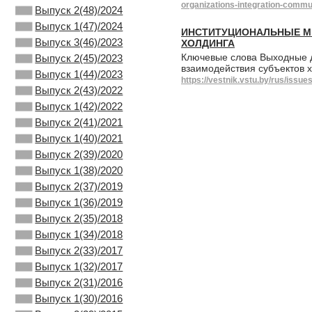
organizations-integration-commu
Выпуск 2(48)/2024
Выпуск 1(47)/2024
ИНСТИТУЦИОНАЛЬНЫЕ М
Выпуск 3(46)/2023
ХОЛДИНГА
Ключевые слова Выходные д
Выпуск 2(45)/2023
взаимодействия субъектов х
Выпуск 1(44)/2023
https://vestnik.vstu.by/rus/issue
Выпуск 2(43)/2022
Выпуск 1(42)/2022
Выпуск 2(41)/2021
Выпуск 1(40)/2021
Выпуск 2(39)/2020
Выпуск 1(38)/2020
Выпуск 2(37)/2019
Выпуск 1(36)/2019
Выпуск 2(35)/2018
Выпуск 1(34)/2018
Выпуск 2(33)/2017
Выпуск 1(32)/2017
Выпуск 2(31)/2016
Выпуск 1(30)/2016