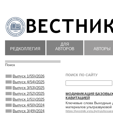
ДЛЯ
РЕДКОЛЛЕГИЯ
АВТОРОВ
АВТОРЫ
Поиск
ПОИСК ПО САЙТУ
Выпуск 1(55)/2026
Выпуск 4(54)/2025
Выпуск 3(53)/2025
Выпуск 2(52)/2025
МОДИФИКАЦИЯ БАЗОВЫХ
КАВИТАЦИЕЙ
Выпуск 1(51)/2025
Ключевые слова Выходные 
Выпуск 4(50)/2024
материалов ультразвуковой 
Выпуск 3(49)/2024
https://vestnik.vstu.by/rus/issu