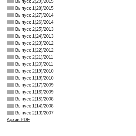
Выпуск 2(29)/2015
Выпуск 1(28)/2015
Выпуск 2(27)/2014
Выпуск 1(26)/2014
Выпуск 2(25)/2013
Выпуск 1(24)/2013
Выпуск 2(23)/2012
Выпуск 1(22)/2012
Выпуск 2(21)/2011
Выпуск 1(20)/2011
Выпуск 2(19)/2010
Выпуск 1(18)/2010
Выпуск 2(17)/2009
Выпуск 1(16)/2009
Выпуск 2(15)/2008
Выпуск 1(14)/2008
Выпуск 2(13)/2007
Архив PDF