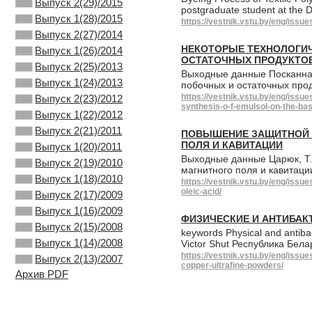
Выпуск 2(29)/2015
postgraduate student at the
Выпуск 1(28)/2015
https://vestnik.vstu.by/eng/issu
Выпуск 2(27)/2014
НЕКОТОРЫЕ ТЕХНОЛОГИЧ
Выпуск 1(26)/2014
ОСТАТОЧНЫХ ПРОДУКТОВ
Выпуск 2(25)/2013
Выходные данные Посканная
Выпуск 1(24)/2013
побочных и остаточных прод
https://vestnik.vstu.by/eng/iss
Выпуск 2(23)/2012
synthesis-o-f-emulsol-on-the-ba
Выпуск 1(22)/2012
Выпуск 2(21)/2011
ПОВЫШЕНИЕ ЗАЩИТНОЙ 
ПОЛЯ И КАВИТАЦИИ
Выпуск 1(20)/2011
Выходные данные Царюк, Т
Выпуск 2(19)/2010
магнитного поля и кавитаци
Выпуск 1(18)/2010
https://vestnik.vstu.by/eng/issu
oleic-acid/
Выпуск 2(17)/2009
Выпуск 1(16)/2009
ФИЗИЧЕСКИЕ И АНТИБА
Выпуск 2(15)/2008
keywords Physical and antiba
Выпуск 1(14)/2008
Victor Shut Республика Бел
https://vestnik.vstu.by/eng/issu
Выпуск 2(13)/2007
copper-ultrafine-powders/
Архив PDF