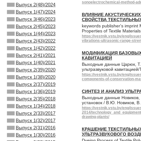
sonoelectrochemical-method-add
Выпуск 2(48)/2024
Выпуск 1(47)/2024
ВЛИЯНИЕ АКУСТИЧЕСКИХ
Выпуск 3(46)/2023
СВОЙСТВА ТЕКСТИЛЬНЫХ
keywords publisher's imprint 
Выпуск 2(45)/2023
Properties of Textile Material
Выпуск 1(44)/2023
https://vestnik.vstu.by/eng/issu
Выпуск 2(43)/2022
vibrations-ultrasonic-range-stre
Выпуск 1(42)/2022
МОДИФИКАЦИЯ БАЗОВЫХ
Выпуск 2(41)/2021
КАВИТАЦИЕЙ
Выпуск 1(40)/2021
Выходные данные Царюк, Т
ультразвуковой кавитацией/
Выпуск 2(39)/2020
https://vestnik.vstu.by/eng/issu
Выпуск 1(38)/2020
components-of-conservation-mate
Выпуск 2(37)/2019
Выпуск 1(36)/2019
СИНТЕЗ И АНАЛИЗ УЛЬТ
Выходные данные Новиков, 
Выпуск 2(35)/2018
установок / В.Ю. Новиков, В
Выпуск 1(34)/2018
https://vestnik.vstu.by/eng/issue
2014/technology_and_equipment_
Выпуск 2(33)/2017
drawing-plants/
Выпуск 1(32)/2017
Выпуск 2(31)/2016
КРАШЕНИЕ ТЕКСТИЛЬНЫ
УЛЬТРАЗВУКОВОГО ВОЗД
Выпуск 1(30)/2016
Dyeing Process of Textile Pol