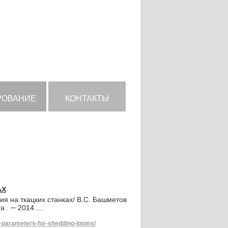
РОВАНИЕ
КОНТАКТЫ
АХ
я на ткацких станках/ В.С. Башметов
та . ─ 2014.…
-parameters-for-shedding-looms/