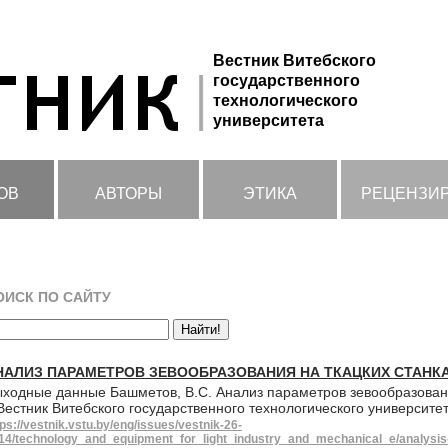
Вестник Витебского
государственного
технологического
университета
ОВ
АВТОРЫ
ЭТИКА
РЕЦЕНЗИ
ОИСК ПО САЙТУ
НАЛИЗ ПАРАМЕТРОВ ЗЕВООБРАЗОВАНИЯ НА ТКАЦКИХ СТАНК
ходные данные Башметов, В.С. Анализ параметров зевообразовани
 Вестник Витебского государственного технологического университе
tps://vestnik.vstu.by/eng/issues/vestnik-26-
14/technology_and_equipment_for_light_industry_and_mechanical_e/analysis