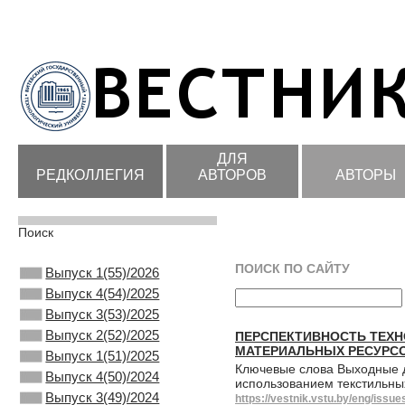
ДЛЯ
РЕДКОЛЛЕГИЯ
АВТОРОВ
АВТОРЫ
Поиск
ПОИСК ПО САЙТУ
Выпуск 1(55)/2026
Выпуск 4(54)/2025
Выпуск 3(53)/2025
Выпуск 2(52)/2025
ПЕРСПЕКТИВНОСТЬ ТЕХ
МАТЕРИАЛЬНЫХ РЕСУРС
Выпуск 1(51)/2025
Ключевые слова Выходные д
Выпуск 4(50)/2024
использованием текстильны
Выпуск 3(49)/2024
https://vestnik.vstu.by/eng/iss