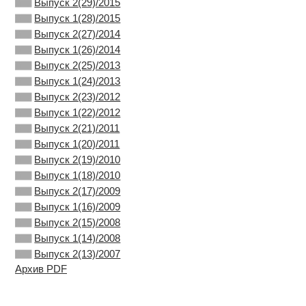
Выпуск 2(29)/2015
Выпуск 1(28)/2015
Выпуск 2(27)/2014
Выпуск 1(26)/2014
Выпуск 2(25)/2013
Выпуск 1(24)/2013
Выпуск 2(23)/2012
Выпуск 1(22)/2012
Выпуск 2(21)/2011
Выпуск 1(20)/2011
Выпуск 2(19)/2010
Выпуск 1(18)/2010
Выпуск 2(17)/2009
Выпуск 1(16)/2009
Выпуск 2(15)/2008
Выпуск 1(14)/2008
Выпуск 2(13)/2007
Архив PDF