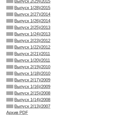
Выпуск 2(29)/2015
Выпуск 1(28)/2015
Выпуск 2(27)/2014
Выпуск 1(26)/2014
Выпуск 2(25)/2013
Выпуск 1(24)/2013
Выпуск 2(23)/2012
Выпуск 1(22)/2012
Выпуск 2(21)/2011
Выпуск 1(20)/2011
Выпуск 2(19)/2010
Выпуск 1(18)/2010
Выпуск 2(17)/2009
Выпуск 1(16)/2009
Выпуск 2(15)/2008
Выпуск 1(14)/2008
Выпуск 2(13)/2007
Архив PDF