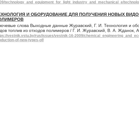
09/technology_and_equipment_for_light_industry_and_mechanical_e/technology
ЕХНОЛОГИЯ И ОБОРУДОВАНИЕ ДЛЯ ПОЛУЧЕНИЯ НОВЫХ ВИДО
ОЛИМЕРОВ
ючевые слова Выходные данные Журавский, Г. И. Технология и об
дов топлив из отходов полимеров / Г. И. Журавский, В. А. Жданок, 
tps://vestnik.vstu.by/rus/issues/vestnik-16-2009/chemical_engineering_and_ec
oduction-of-new-types-of/