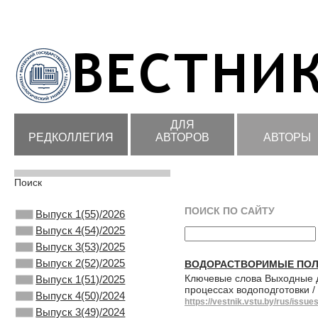
ДЛЯ
РЕДКОЛЛЕГИЯ
АВТОРОВ
АВТОРЫ
Поиск
ПОИСК ПО САЙТУ
Выпуск 1(55)/2026
Выпуск 4(54)/2025
Выпуск 3(53)/2025
Выпуск 2(52)/2025
ВОДОРАСТВОРИМЫЕ ПОЛ
Ключевые слова Выходные д
Выпуск 1(51)/2025
процессах водоподготовки / 
Выпуск 4(50)/2024
https://vestnik.vstu.by/rus/issu
Выпуск 3(49)/2024