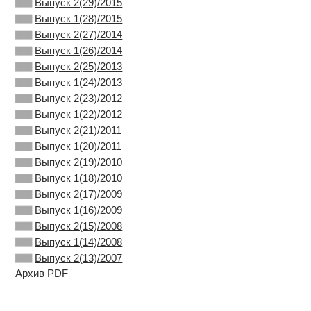
Выпуск 2(29)/2015
Выпуск 1(28)/2015
Выпуск 2(27)/2014
Выпуск 1(26)/2014
Выпуск 2(25)/2013
Выпуск 1(24)/2013
Выпуск 2(23)/2012
Выпуск 1(22)/2012
Выпуск 2(21)/2011
Выпуск 1(20)/2011
Выпуск 2(19)/2010
Выпуск 1(18)/2010
Выпуск 2(17)/2009
Выпуск 1(16)/2009
Выпуск 2(15)/2008
Выпуск 1(14)/2008
Выпуск 2(13)/2007
Архив PDF