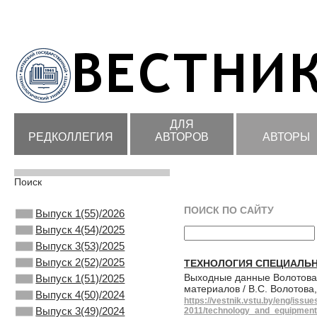
ДЛЯ
РЕДКОЛЛЕГИЯ
АВТОРОВ
АВТОРЫ
Поиск
ПОИСК ПО САЙТУ
Выпуск 1(55)/2026
Выпуск 4(54)/2025
Выпуск 3(53)/2025
Выпуск 2(52)/2025
ТЕХНОЛОГИЯ СПЕЦИАЛЬ
Выходные данные Волотова 
Выпуск 1(51)/2025
материалов / В.С. Волотова,
Выпуск 4(50)/2024
https://vestnik.vstu.by/eng/issue
Выпуск 3(49)/2024
2011/technology_and_equipment_