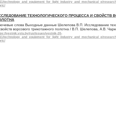
11/technology_and_equipment_for_light_industry_and_mechanical_e/research-p
ric/
ССЛЕДОВАНИЕ ТЕХНОЛОГИЧЕСКОГО ПРОЦЕССА И СВОЙСТВ 
ОЛОТНА
ючевые слова Выходные данные Шелепова В.П. Исследование техн
свойств ворсового трикотажного полотна / В.П. Шелепова, А.В. Чар
tps://vestnik.vstu.by/rus/issues/vestnik-20-
11/technology_and_equipment_for_light_industry_and_mechanical_e/research-p
ric/