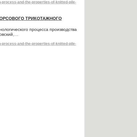
rocess-and-the-properties-of-knitted-pile-
ВОРСОВОГО ТРИКОТАЖНОГО
ологического процесса производства
ковский,…
rocess-and-the-properties-of-knitted-pile-