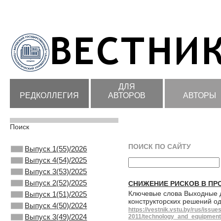
ДЛЯ
РЕДКОЛЛЕГИЯ
АВТОРОВ
АВТОРЫ
Поиск
ПОИСК ПО САЙТУ
Выпуск 1(55)/2026
Выпуск 4(54)/2025
Выпуск 3(53)/2025
Выпуск 2(52)/2025
СНИЖЕНИЕ РИСКОВ В ПР
Ключевые слова Выходные да
Выпуск 1(51)/2025
конструкторских решений оде
Выпуск 4(50)/2024
https://vestnik.vstu.by/rus/issue
Выпуск 3(49)/2024
2011/technology_and_equipment_