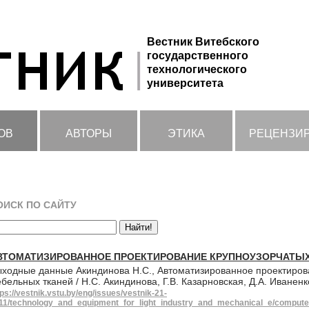
Вестник Витебского
государственного
технологического
университета
ОВ
АВТОРЫ
ЭТИКА
РЕЦЕНЗИ
ОИСК ПО САЙТУ
ВТОМАТИЗИРОВАННОЕ ПРОЕКТИРОВАНИЕ КРУПНОУЗОРЧАТЫХ
ходные данные Акиндинова Н.С., Автоматизированное проектиров
бельных тканей / Н.С. Акиндинова, Г.В. Казарновская, Д.А. Иваненк
tps://vestnik.vstu.by/eng/issues/vestnik-21-
11/technology_and_equipment_for_light_industry_and_mechanical_e/computer-