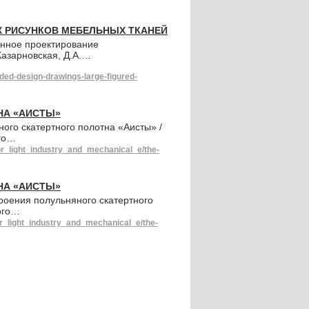
 РИСУНКОВ МЕБЕЛЬНЫХ ТКАНЕЙ
анное проектирование
Казарновская, Д.А.…
ed-design-drawings-large-figured-
НА «АИСТЫ»
ого скатертного полотна «Аисты» /
ого…
or_light_industry_and_mechanical_e/the-
НА «АИСТЫ»
роения полульняного скатертного
кого…
or_light_industry_and_mechanical_e/the-