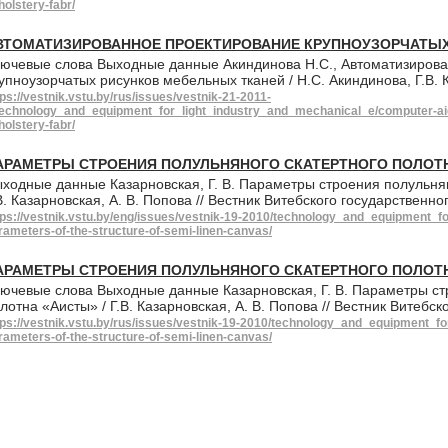
holstery-fabr/
ВТОМАТИЗИРОВАННОЕ ПРОЕКТИРОВАНИЕ КРУПНОУЗОРЧАТЫХ
ючевые слова Выходные данные Акиндинова Н.С., Автоматизиров
упноузорчатых рисунков мебельных тканей / Н.С. Акиндинова, Г.В. 
tps://vestnik.vstu.by/rus/issues/vestnik-21-2011-
technology_and_equipment_for_light_industry_and_mechanical_e/computer-aid
holstery-fabr/
АРАМЕТРЫ СТРОЕНИЯ ПОЛУЛЬНЯНОГО СКАТЕРТНОГО ПОЛОТ
ходные данные Казарновская, Г. В. Параметры строения полульнян
В. Казарновская, А. В. Попова // Вестник Витебского государственн
tps://vestnik.vstu.by/eng/issues/vestnik-19-2010/technology_and_equipment_f
rameters-of-the-structure-of-semi-linen-canvas/
АРАМЕТРЫ СТРОЕНИЯ ПОЛУЛЬНЯНОГО СКАТЕРТНОГО ПОЛОТ
ючевые слова Выходные данные Казарновская, Г. В. Параметры ст
лотна «Аисты» / Г.В. Казарновская, А. В. Попова // Вестник Витебс
tps://vestnik.vstu.by/rus/issues/vestnik-19-2010/technology_and_equipment_f
rameters-of-the-structure-of-semi-linen-canvas/