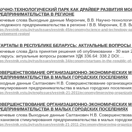
АУЧНО-ТЕХНОЛОГИЧЕСКИЙ ПАРК КАК ДРАЙВЕР РАЗВИТИЯ М
РЕДПРИНИМАТЕЛЬСТВА В РЕГИОНЕ
ючевые слова Выходные данные Мирончик, В.В. Научно-технологич
лодежного предпринимательства в регионе / В.В. Мирончик, Е.В. В
tps://vestnik.vstu.by/rus/issues/vestnik-45/economy/science-and-technology-p
velopment-region/
ТАРТАПЫ В РЕСПУБЛИКЕ БЕЛАРУСЬ: АКТУАЛЬНЫЕ ВОПРОСЫ
ючевые слова Дата принятия решения об опубликовании - 30 мая 
ларусь: актуальные вопросы развития УДК 336.64: 338.2 DOI:…
tps://vestnik.vstu.by/rus/issues/vestnik-34/economy/startups-in-the-republic-o
ОВЕРШЕНСТВОВАНИЕ ОРГАНИЗАЦИОННО-ЭКОНОМИЧЕСКИХ М
РЕДПРИНИМАТЕЛЬСТВА В МАЛЫХ ГОРОДСКИХ ПОСЕЛЕНИЯХ
ходные данные Салтанович Н.В. Совершенствование организацио
имулирования предпринимательства в малых городских поселениях 
tps://vestnik.vstu.by/eng/issues/vestnik-21-2011/economy/improving-organiz
ОВЕРШЕНСТВОВАНИЕ ОРГАНИЗАЦИОННО-ЭКОНОМИЧЕСКИХ М
РЕДПРИНИМАТЕЛЬСТВА В МАЛЫХ ГОРОДСКИХ ПОСЕЛЕНИЯХ
ючевые слова Выходные данные Салтанович Н.В. Совершенствова
ханизмов стимулирования предпринимательства в малых городски
tps://vestnik.vstu.by/rus/issues/vestnik-21-2011-2/economy/improving-organi