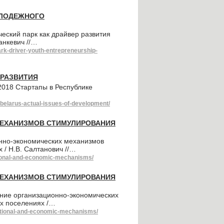
ОЛОДЕЖНОГО
еский парк как драйвер развития
анкевич //…
ark-driver-youth-entrepreneurship-
 РАЗВИТИЯ
2018 Стартапы в Республике
f-belarus-actual-issues-of-development/
ЕХАНИЗМОВ СТИМУЛИРОВАНИЯ
нно-экономических механизмов
/ Н.В. Салтанович //…
ational-and-economic-mechanisms/
ЕХАНИЗМОВ СТИМУЛИРОВАНИЯ
ние организационно-экономических
х поселениях /…
zational-and-economic-mechanisms/