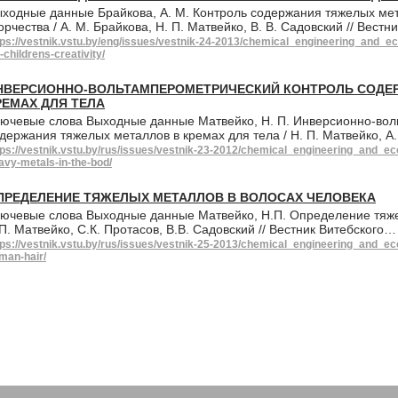
ходные данные Брайкова, А. М. Контроль содержания тяжелых мета
орчества / А. М. Брайкова, Н. П. Матвейко, В. В. Садовский // Вест
tps://vestnik.vstu.by/eng/issues/vestnik-24-2013/chemical_engineering_and_ec
r-childrens-creativity/
НВЕРСИОННО-ВОЛЬТАМПЕРОМЕТРИЧЕСКИЙ КОНТРОЛЬ СОДЕ
РЕМАХ ДЛЯ ТЕЛА
ючевые слова Выходные данные Матвейко, Н. П. Инверсионно-вол
держания тяжелых металлов в кремах для тела / Н. П. Матвейко, А
tps://vestnik.vstu.by/rus/issues/vestnik-23-2012/chemical_engineering_and_eco
avy-metals-in-the-bod/
ПРЕДЕЛЕНИЕ ТЯЖЕЛЫХ МЕТАЛЛОВ В ВОЛОСАХ ЧЕЛОВЕКА
ючевые слова Выходные данные Матвейко, Н.П. Определение тяже
П. Матвейко, С.К. Протасов, В.В. Садовский // Вестник Витебского…
tps://vestnik.vstu.by/rus/issues/vestnik-25-2013/chemical_engineering_and_ec
man-hair/