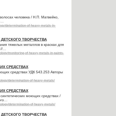
олосах человека / Н.П. Матвейко,
го…
ogy/determination-of-heavy-metals-in-
 ДЕТСКОГО ТВОРЧЕСТВА
ния тяжелых металлов в красках для
 //…
ology/monitoring-of-heavy-metals-in-paints-
ИХ СРЕДСТВАХ
ющих средствах УДК 543.253 Авторы
ology/determination-of-heavy-metals/
ИХ СРЕДСТВАХ
синтетических моющих средствах /
кого…
ology/determination-of-heavy-metals/
 ДЕТСКОГО ТВОРЧЕСТВА