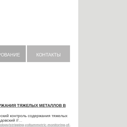
РОВАНИЕ
КОНТАКТЫ
РЖАНИЯ ТЯЖЕЛЫХ МЕТАЛЛОВ В
ский контроль содержания тяжелых
адовский //…
ology/stripping-voltammetric-monitoring-of-