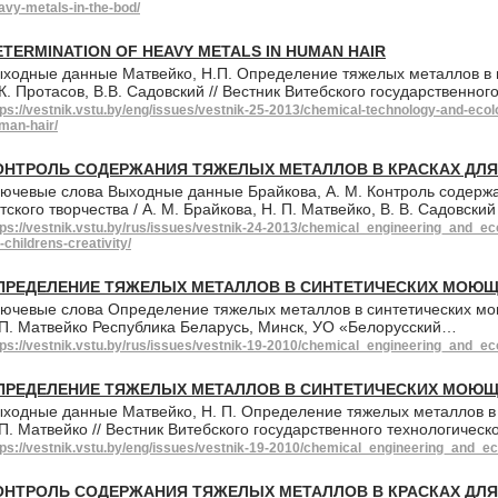
avy-metals-in-the-bod/
ETERMINATION OF HEAVY METALS IN HUMAN HAIR
ходные данные Матвейко, Н.П. Определение тяжелых металлов в в
К. Протасов, В.В. Садовский // Вестник Витебского государственно
tps://vestnik.vstu.by/eng/issues/vestnik-25-2013/chemical-technology-and-ecol
man-hair/
ОНТРОЛЬ СОДЕРЖАНИЯ ТЯЖЕЛЫХ МЕТАЛЛОВ В КРАСКАХ ДЛЯ
ючевые слова Выходные данные Брайкова, А. М. Контроль содержа
тского творчества / А. М. Брайкова, Н. П. Матвейко, В. В. Садовский
tps://vestnik.vstu.by/rus/issues/vestnik-24-2013/chemical_engineering_and_ec
r-childrens-creativity/
ПРЕДЕЛЕНИЕ ТЯЖЕЛЫХ МЕТАЛЛОВ В СИНТЕТИЧЕСКИХ МОЮЩ
ючевые слова Определение тяжелых металлов в синтетических мо
П. Матвейко Республика Беларусь, Минск, УО «Белорусский…
tps://vestnik.vstu.by/rus/issues/vestnik-19-2010/chemical_engineering_and_ec
ПРЕДЕЛЕНИЕ ТЯЖЕЛЫХ МЕТАЛЛОВ В СИНТЕТИЧЕСКИХ МОЮЩ
ходные данные Матвейко, Н. П. Определение тяжелых металлов в 
П. Матвейко // Вестник Витебского государственного технологичес
tps://vestnik.vstu.by/eng/issues/vestnik-19-2010/chemical_engineering_and_ec
ОНТРОЛЬ СОДЕРЖАНИЯ ТЯЖЕЛЫХ МЕТАЛЛОВ В КРАСКАХ ДЛЯ