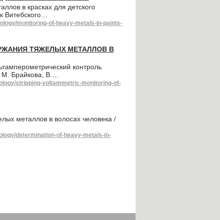
ллов в красках для детского
ник Витебского…
ology/monitoring-of-heavy-metals-in-paints-
РЖАНИЯ ТЯЖЕЛЫХ МЕТАЛЛОВ В
ьтамперометрический контроль
. М. Брайкова, В.…
logy/stripping-voltammetric-monitoring-of-
лых металлов в волосах человека /
ology/determination-of-heavy-metals-in-