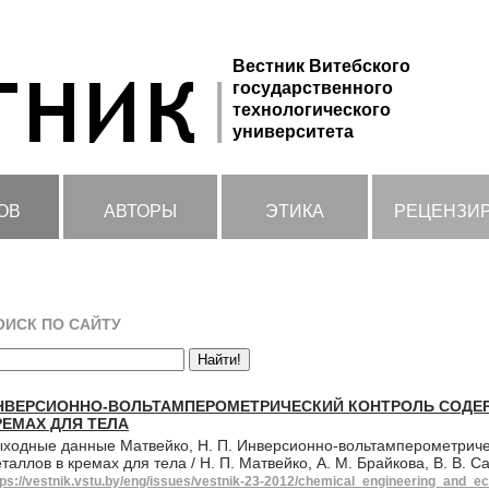
Вестник Витебского
государственного
технологического
университета
ОВ
АВТОРЫ
ЭТИКА
РЕЦЕНЗИ
ОИСК ПО САЙТУ
НВЕРСИОННО-ВОЛЬТАМПЕРОМЕТРИЧЕСКИЙ КОНТРОЛЬ СОДЕ
РЕМАХ ДЛЯ ТЕЛА
ходные данные Матвейко, Н. П. Инверсионно-вольтамперометриче
таллов в кремах для тела / Н. П. Матвейко, А. М. Брайкова, В. В. С
tps://vestnik.vstu.by/eng/issues/vestnik-23-2012/chemical_engineering_and_ec