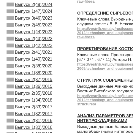
raw-fibers/
Выпуск 2(48)/2024
Выпуск 1(47)/2024
ОПРЕДЕЛЕНИЕ СЫРЬЕВОГ
Выпуск 3(46)/2023
Ключевые слова Выходные да
слуцком поясе / В. В. Невски
Выпуск 2(45)/2023
https://vestnik.vstu.by/rus/issue
Выпуск 1(44)/2023
2012/technology_and_equipment_
raw-fibers/
Выпуск 2(43)/2022
Выпуск 1(42)/2022
ПРОЕКТИРОВАНИЕ КОСТ
Выпуск 2(41)/2021
Ключевые слова Проектиров
Выпуск 1(40)/2021
[677.074 : 677.11] Авторы 
https://vestnik.vstu.by/rus/issue
Выпуск 2(39)/2020
2009/technology_and_equipment_
Выпуск 1(38)/2020
Выпуск 2(37)/2019
СТРУКТУРА СОВРЕМЕННЫ
Выпуск 1(36)/2019
Выходные данные Акиндинова
Вестник Витебского государ
Выпуск 2(35)/2018
https://vestnik.vstu.by/eng/issue
Выпуск 1(34)/2018
2012/technology_and_equipment_
structures/
Выпуск 2(33)/2017
Выпуск 1(32)/2017
АНАЛИЗ ПАРАМЕТРОВ ЗЕ
Выпуск 2(31)/2016
НИТЕПРОКЛАДЧИКАМИ
Выходные данные Башметов,
Выпуск 1(30)/2016
малогабаритными нитепрокла