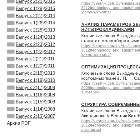
Выпуск 2(29)/2015
https://vestnik.vstu.by/eng/issue
Выпуск 1(28)/2015
2012/technology_and_equipment_
looms-with-sma/
Выпуск 2(27)/2014
Выпуск 1(26)/2014
АНАЛИЗ ПАРАМЕТРОВ ЗЕ
НИТЕПРОКЛАДЧИКАМИ
Выпуск 2(25)/2013
Ключевые слова Выходные д
Выпуск 1(24)/2013
станках с малогабаритными 
Выпуск 2(23)/2012
https://vestnik.vstu.by/rus/issue
2012/technology_and_equipment_
Выпуск 1(22)/2012
looms-with-sma/
Выпуск 2(21)/2011
Выпуск 1(20)/2011
ОПТИМИЗАЦИЯ ПРОЦЕСС
Выпуск 2(19)/2010
Ключевые слова Выходные д
костюмных тканей / Н. Н. Са
Выпуск 1(18)/2010
https://vestnik.vstu.by/rus/issue
Выпуск 2(17)/2009
2009/technology_and_equipment_f
suit-fabric/
Выпуск 1(16)/2009
Выпуск 2(15)/2008
СТРУКТУРА СОВРЕМЕННЫ
Выпуск 1(14)/2008
Ключевые слова Выходные да
Акиндинова // Вестник Вите
Выпуск 2(13)/2007
https://vestnik.vstu.by/rus/issue
Архив PDF
2012/technology_and_equipment_
structures/