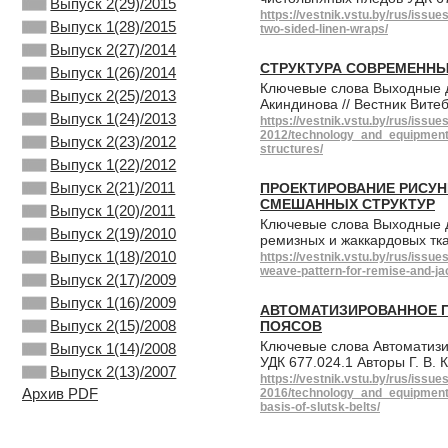
Выпуск 2(29)/2015
https://vestnik.vstu.by/rus/iss
Выпуск 1(28)/2015
two-sided-linen-wraps/
Выпуск 2(27)/2014
СТРУКТУРА СОВРЕМЕННЫ
Выпуск 1(26)/2014
Ключевые слова Выходные да
Выпуск 2(25)/2013
Акиндинова // Вестник Вите
Выпуск 1(24)/2013
https://vestnik.vstu.by/rus/issue
2012/technology_and_equipment_
Выпуск 2(23)/2012
structures/
Выпуск 1(22)/2012
Выпуск 2(21)/2011
ПРОЕКТИРОВАНИЕ РИСУН
СМЕШАННЫХ СТРУКТУР
Выпуск 1(20)/2011
Ключевые слова Выходные д
Выпуск 2(19)/2010
ремизных и жаккардовых тка
Выпуск 1(18)/2010
https://vestnik.vstu.by/rus/iss
weave-pattern-for-remise-and-ja
Выпуск 2(17)/2009
Выпуск 1(16)/2009
АВТОМАТИЗИРОВАННОЕ П
Выпуск 2(15)/2008
ПОЯСОВ
Ключевые слова Автоматизи
Выпуск 1(14)/2008
УДК 677.024.1 Авторы Г. В.
Выпуск 2(13)/2007
https://vestnik.vstu.by/rus/issue
Архив PDF
2016/technology_and_equipment_
basis-of-slutsk-belts/