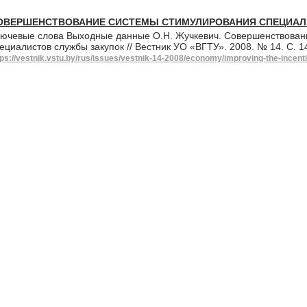
ОВЕРШЕНСТВОВАНИЕ СИСТЕМЫ СТИМУЛИРОВАНИЯ СПЕЦИАЛ
ючевые слова Выходные данные О.Н. Жучкевич. Совершенствован
ециалистов службы закупок // Вестник УО «ВГТУ». 2008. № 14. С.
tps://vestnik.vstu.by/rus/issues/vestnik-14-2008/economy/improving-the-incen