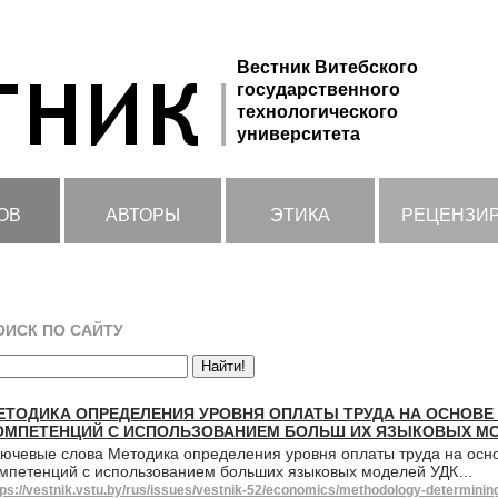
Вестник Витебского
государственного
технологического
университета
ОВ
АВТОРЫ
ЭТИКА
РЕЦЕНЗИ
ОИСК ПО САЙТУ
ЕТОДИКА ОПРЕДЕЛЕНИЯ УРОВНЯ ОПЛАТЫ ТРУДА НА ОСНОВ
ОМПЕТЕНЦИЙ С ИСПОЛЬЗОВАНИЕМ БОЛЬШ ИХ ЯЗЫКОВЫХ М
ючевые слова Методика определения уровня оплаты труда на ос
мпетенций с использованием больших языковых моделей УДК…
tps://vestnik.vstu.by/rus/issues/vestnik-52/economics/methodology-determinin