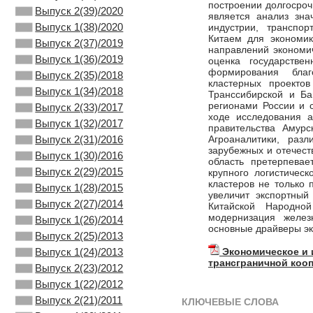
построении долгосроч
Выпуск 2(39)/2020
является анализ зна
Выпуск 1(38)/2020
индустрии, транспор
Китаем для экономик
Выпуск 2(37)/2019
направлений экономи
Выпуск 1(36)/2019
оценка государстве
формирования благ
Выпуск 2(35)/2018
кластерных проекто
Выпуск 1(34)/2018
Транссибирской и Ба
регионами России и с
Выпуск 2(33)/2017
ходе исследования 
Выпуск 1(32)/2017
правительства Амурс
Агроаналитики, раз
Выпуск 2(31)/2016
зарубежных и отечест
Выпуск 1(30)/2016
область претерпева
Выпуск 2(29)/2015
крупного логистичес
кластеров не только 
Выпуск 1(28)/2015
увеличит экспортный
Выпуск 2(27)/2014
Китайской Народной
модернизация желез
Выпуск 1(26)/2014
основные драйверы эк
Выпуск 2(25)/2013
Экономическое и 
Выпуск 1(24)/2013
трансграничной коо
Выпуск 2(23)/2012
Выпуск 1(22)/2012
Выпуск 2(21)/2011
КЛЮЧЕВЫЕ СЛОВА