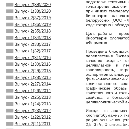
подготовки текстильн
Выпуск 2(39)/2020
точки зрения эколог
при низких температу
Выпуск 1(38)/2020
биоотварке хлопча
Выпуск 2(37)/2019
белорусских (ООО «Ф
Выпуск 1(36)/2019
ходе которых наблюда
Выпуск 2(35)/2018
Цель работы – пров
Выпуск 1(34)/2018
биоотварки хлопчат
«Фермент».
Выпуск 2(33)/2017
Выпуск 1(32)/2017
Проведена биоотварк
переплетения. Экспер
Выпуск 2(31)/2016
качестве входных ф
Выпуск 1(30)/2016
целлюлазной и пек
капиллярность, гиг
Выпуск 2(29)/2015
экспериментальных да
Выпуск 1(28)/2015
физико-механических
количественного со
Выпуск 2(27)/2014
графические образы
Выпуск 1(26)/2014
качественного и коли
Выпуск 2(25)/2013
свойства в большей
целлюлолитической ак
Выпуск 1(24)/2013
Выпуск 2(23)/2012
Исходя из анализа 
хлопчатобумажных тк
Выпуск 1(22)/2012
рациональные концент
Выпуск 2(21)/2011
2,5–3 г/л, Энзитекс Био