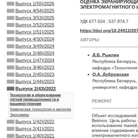
ОЦЕНКА ЭКРАНИРУЮЩИ
Выпуск 1(55)/2026
ЭЛЕКТРОМАГНИТНОГО 
Выпуск 4(54)/2025
Выпуск 3(53)/2025
УДК 677.024 : 537.874.7
Выпуск 2(52)/2025
https://doi.org/10.24412/20
Выпуск 1(51)/2025
Выпуск 4(50)/2024
АВТОРЫ
Выпуск 3(49)/2024
Выпуск 2(48)/2024
Д.Б. Рыклин
Выпуск 1(47)/2024
Республика Беларусь,
Выпуск 3(46)/2023
кафедра «Технология
О.А. Дубровская
Выпуск 2(45)/2023
Республика Беларусь,
Выпуск 1(44)/2023
университет, кафедр
Выпуск 2(43)/2022
Технология и оборудование
лёгкой промышленности и
РЕФЕРАТ
машиностроения
Химическая технология и экология
Экономика
Объект исследований 
Bekinox. Цель работы
Выпуск 1(42)/2022
использовании тканей
Выпуск 2(41)/2021
влияние содержания в
электромагнитного из
Выпуск 1(40)/2021