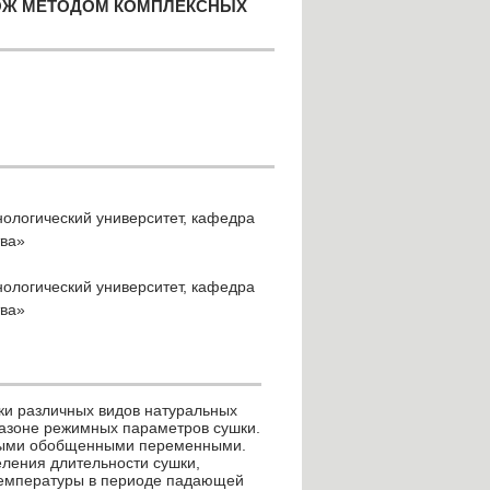
ОЖ МЕТОДОМ КОМПЛЕКСНЫХ
нологический университет, кафедра
тва»
нологический университет, кафедра
тва»
ки различных видов натуральных
пазоне режимных параметров сушки.
ивыми обобщенными переменными.
ления длительности сушки,
 температуры в периоде падающей