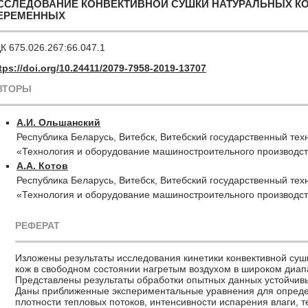
ССЛЕДОВАНИЕ КОНВЕКТИВНОЙ СУШКИ НАТУРАЛЬНЫХ К
ЕРЕМЕННЫХ
К 675.026.267:66.047.1
tps://doi.org/10.24411/2079-7958-2019-13707
ВТОРЫ
А.И. Ольшанский
Республика Беларусь, Витебск, Витебский государственный тех
«Технология и оборудование машиностроительного производс
А.А. Котов
Республика Беларусь, Витебск, Витебский государственный тех
«Технология и оборудование машиностроительного производс
РЕФЕРАТ
Изложены результаты исследования кинетики конвективной суш
кож в свободном состоянии нагретым воздухом в широком диа
Представлены результаты обработки опытных данных устойч
Даны приближенные экспериментальные уравнения для опреде
плотности тепловых потоков, интенсивности испарения влаги,