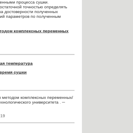
менными процесса сушки.
достаточной точностью определять
рка достоверности полученных
ний параметров по полученным
етодом комплексных переменных
ая температура
время сушки
ож методом комплексных переменных/
ехнологического университета . ─
19