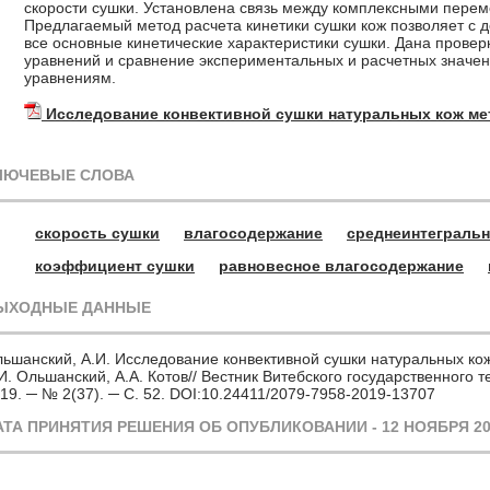
скорости сушки. Установлена связь между комплексными пере
Предлагаемый метод расчета кинетики сушки кож позволяет с 
все основные кинетические характеристики сушки. Дана прове
уравнений и сравнение экспериментальных и расчетных значе
уравнениям.
Исследование конвективной сушки натуральных кож м
ЛЮЧЕВЫЕ СЛОВА
скорость сушки
влагосодержание
среднеинтегральн
коэффициент сушки
равновесное влагосодержание
ЫХОДНЫЕ ДАННЫЕ
ьшанский, А.И. Исследование конвективной сушки натуральных к
И. Ольшанский, А.А. Котов// Вестник Витебского государственного т
19. ─ № 2(37). ─ С. 52. DOI:10.24411/2079-7958-2019-13707
АТА ПРИНЯТИЯ РЕШЕНИЯ ОБ ОПУБЛИКОВАНИИ - 12 НОЯБРЯ 20