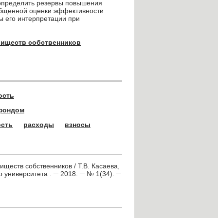
 определить резервы повышения
общенной оценки эффективности
 его интерпретации при
риществ собственников
ость
фондом
ость
расходы
взносы
ществ собственников / Т.В. Касаева,
о университета . ─ 2018. ─ № 1(34). ─