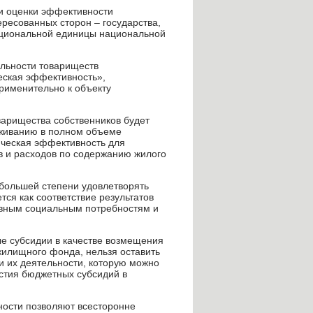
и оценки эффективности
ересованных сторон – государства,
уциональной единицы национальной
льности товариществ
еская эффективность»,
рименительно к объекту
варищества собственников будет
уживанию в полном объеме
ческая эффективность для
в и расходов по содержанию жилого
ибольшей степени удовлетворять
ся как соответствие результатов
овным социальным потребностям и
е субсидии в качестве возмещения
жилищного фонда, нельзя оставить
 их деятельности, которую можно
астия бюджетных субсидий в
ности позволяют всесторонне