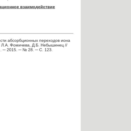
ационное взаимодействие
ости абсорбционных переходов иона
 Л.А. Фомичева, Д.Б. Небышинец //
 ─ 2015. ─ № 28. ─ С. 123.