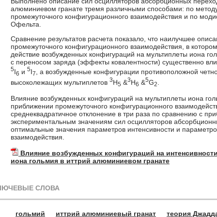
Выполнено описание сил осцилляторов абсорбционных переход
алюминиевом гранате тремя различными способами: по метод
промежуточного конфигурационного взаимодействия и по мод
Офельта.
Сравнение результатов расчета показало, что наилучшее описа
промежуточного конфигурационного взаимодействия, в котором
действие возбужденных конфигураций на мультиплеты иона го
с переносом заряда (эффекты ковалентности) существенно вл
5
5
I
и
I
, а возбужденные конфигурации противоположной четно
6
7
3
3
5
высоколежащих мультиплетов
H
&
H
&
G
.
5
6
2
Влияние возбужденных конфигураций на мультиплеты иона голь
приближении промежуточного конфигурационного взаимодейст
среднеквадратичное отклонение в три раза по сравнению с п
экспериментальным значениям сил осцилляторов абсорбцион
оптимальные значения параметров интенсивности и параметро
взаимодействия.
Влияние возбужденных конфигураций на интенсивност
иона гольмия в иттрий алюминиевом гранате
ЛЮЧЕВЫЕ СЛОВА
гольмий
иттрий алюминиевый гранат
теория Джадд