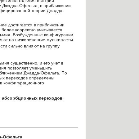
ов иона гольмия в иттрий
у Джадда-Офельта, в приближении
ифицированной теории Джадда-
ние достигается в приближении
 более корректно учитывается
льмия. Возбужденные конфигурации
ияют на низколежащие мультиплеты
сти сильно влияют на группу
мия существенно, и его учет в
вия позволяет уменьшить
риближением Джадда-Офельта. По
ных переходов определены
в конфигурационного
и абсорбционных переходов
а-Офельта