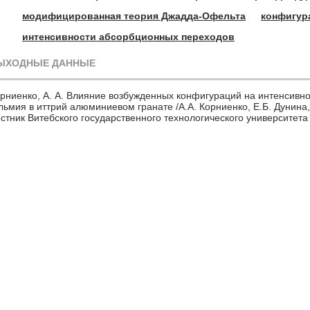
модифицированная теория Джадда-Офельта
конфигур
интенсивности абсорбционных переходов
ЫХОДНЫЕ ДАННЫЕ
рниенко, А. А. Влияние возбужденных конфигураций на интенсивн
льмия в иттрий алюминиевом гранате /А.А. Корниенко, Е.Б. Дунина,
стник Витебского государственного технологического университета .