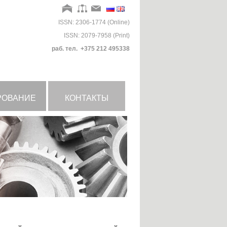
ISSN: 2306-1774 (Online)
ISSN: 2079-7958 (Print)
раб. тел. +375 212 495338
РОВАНИЕ
КОНТАКТЫ