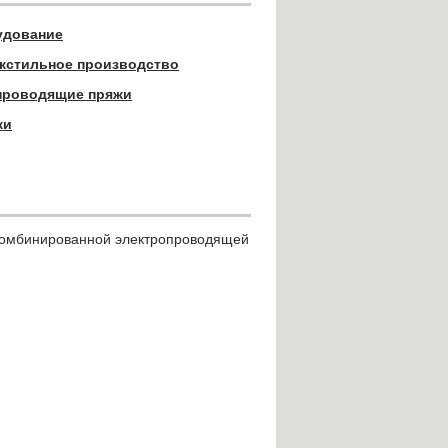
удование
екстильное производство
проводящие пряжи
ки
я комбинированной электропроводящей