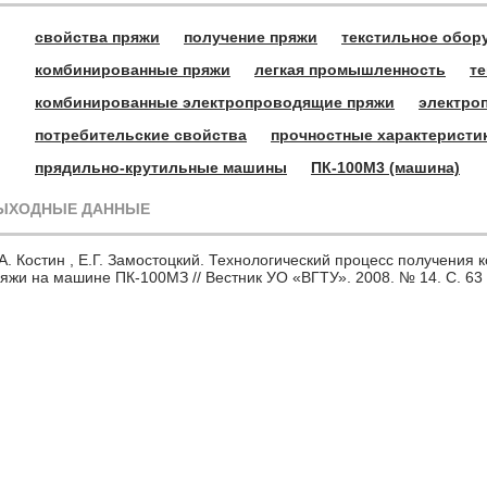
свойства пряжи
получение пряжи
текстильное обор
комбинированные пряжи
легкая промышленность
т
комбинированные электропроводящие пряжи
электро
потребительские свойства
прочностные характеристи
прядильно-крутильные машины
ПК-100М3 (машина)
ЫХОДНЫЕ ДАННЫЕ
А. Костин , Е.Г. Замостоцкий. Технологический процесс получени
яжи на машине ПК-100МЗ // Вестник УО «ВГТУ». 2008. № 14. С. 63