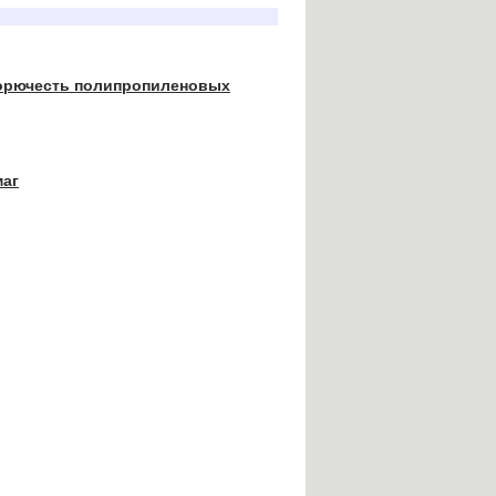
горючесть полипропиленовых
маг